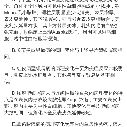
全。角化不全区域内可见中性白细胞构成的小脓肿，称
Munro氏小脓肿。颗粒层明显减少或消失。棘层增厚。
表皮突延伸，其下端增宽，可与邻近表皮突相吻合，真
皮乳头延呈杵状，其上方棘层变薄。乳头内毛细血管扩
张充血，故临床上出现Auspitz氏征。周围可见淋马细
胞，嗜中性白细胞等浸润。
B.关节炎型银屑病的病理变化与上述寻常型银屑病相
同。
C.红皮病型银屑病的病理变化主要为炎症反应比较明
显，真皮上部水肿显著，其他与寻常型银屑病基本相
似。
D.脓疱型银屑病人与连续性肢端皮炎的病理变化的特
点是在表皮内形成较大脓疱即Kogoj脓疱，主要在表皮上
部，疱内主要为中性白细胞，其他变化与寻常型银屑病
大致相同，但角化不全及表皮突延伸较轻。
E.掌跖脓疱病的病理变化为表皮内单房性脓疱，疱内