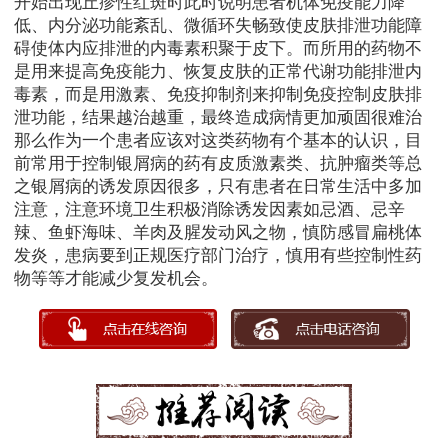
开始出现丘疹性红斑时此时说明患者机体免疫能力降
低、内分泌功能紊乱、微循环失畅致使皮肤排泄功能障
碍使体内应排泄的内毒素积聚于皮下。而所用的药物不
是用来提高免疫能力、恢复皮肤的正常代谢功能排泄内
毒素，而是用激素、免疫抑制剂来抑制免疫控制皮肤排
泄功能，结果越治越重，最终造成病情更加顽固很难治
那么作为一个患者应该对这类药物有个基本的认识，目
前常用于控制银屑病的药有皮质激素类、抗肿瘤类等总
之银屑病的诱发原因很多，只有患者在日常生活中多加
注意，注意环境卫生积极消除诱发因素如忌酒、忌辛
辣、鱼虾海味、羊肉及腥发动风之物，慎防感冒扁桃体
发炎，患病要到正规医疗部门治疗，慎用有些控制性药
物等等才能减少复发机会。