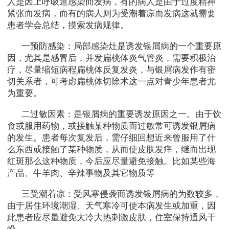
人是因上呼吸道感染而发病，有的病人是由于过度精神
紧张而发病，而有的病人则为受潮着凉而发病这就需要
患者学会总结，摸索发病规律。
一预防感染：局部感染灶是诱发银屑病的一个重要原
因，尤其是感冒后，并发扁桃体炎气管炎，需要积极治
疗，尽量缩短病程扁桃体反复发炎，与银屑病发作有密
切关系者，可考虑扁桃体切除术这一点对青少年患者尤
为重要。
二过敏因素：是银屑病的重要诱发原因之一。由于饮
食或服用药物，或接触某种物质而过敏常可诱发银屑病
的发生。患者每次复发后，需仔细回想近来曾服用了什
么东西或接触了某种物质，从而使皮肤发痒，继而出现
红斑那么这种物质，今后应尽量避免接触。比如某些海
产品、牛羊肉、辛辣事物及其它物质等
三受潮着凉：受风寒侵袭而诱发银屑病的为数较多，
由于居住环境潮湿、天气寒冷可使本病发生或加重，因
此患者应尽量避免大冷大热刺激皮肤，住室保持通风干