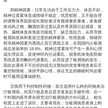
燥
四精神因素：日常生活由于工作压力大、休息不好，
精神过度紧张造成情绪不稳定，忧思郁怒，又不能合理
的调整保养肌肤或长期饮食没有规律暴饮暴食，多食腥
发动风之物，酗酒饮茶过度以及外界原因引起感冒，发
热、扁桃体发炎免疫功能低下，缺乏抵抗力，从而导致
银屑病发病和复发过度的精神紧张，性情急燥，情绪抑
郁等精神因素为诱因占其它诱因之首，在我国约占银屑
病总发病率的 18.6%。精神过度紧张可产生一系列心理
或生理反应，促使神经内分泌紊乱，损害机体免疫防御
系统及某些酶的代谢紊乱，从而促进了银屑病的发生，
因此在遇有不可抗拒的或无法预知的突发事情患者应尽
量控制情绪，保持平静心情，保证充足的睡眠时间必要
时可服用适量镇静剂。
五慎用下列控制性药物：首次选用什么样的药物来治
疗银屑病，对其疗效及愈后是否复发起关键作用。在一
个时期内医学界在研究治疗银屑病的方向问题上，相当
程度上走进了误区。主要表现在：当银屑病患者身上刚