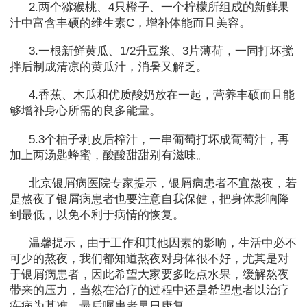
2.两个猕猴桃、4只橙子、一个柠檬所组成的新鲜果
汁中富含丰硕的维生素C，增补体能而且美容。
3.一根新鲜黄瓜、1/2升豆浆、3片薄荷，一同打坏搅
拌后制成清凉的黄瓜汁，消暑又解乏。
4.香蕉、木瓜和优质酸奶放在一起，营养丰硕而且能
够增补身心所需的良多能量。
5.3个柚子剥皮后榨汁，一串葡萄打坏成葡萄汁，再
加上两汤匙蜂蜜，酸酸甜甜别有滋味。
北京银屑病医院专家提示，银屑病患者不宜熬夜，若
是熬夜了银屑病患者也要注意自我保健，把身体影响降
到最低，以免不利于病情的恢复。
温馨提示，由于工作和其他因素的影响，生活中必不
可少的熬夜，我们都知道熬夜对身体很不好，尤其是对
于银屑病患者，因此希望大家要多吃点水果，缓解熬夜
带来的压力，当然在治疗的过程中还是希望患者以治疗
疾病为基准，最后嘱患者早日康复。