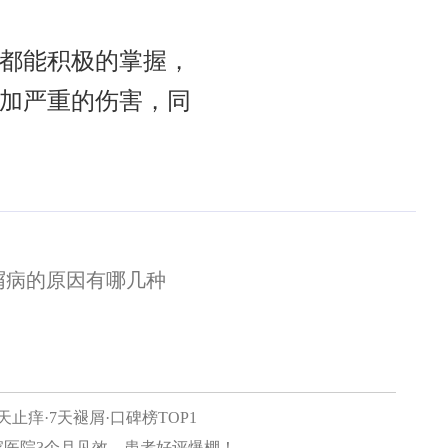
都能积极的掌握，
加严重的伤害，同
：
屑病的原因有哪几种
止痒·7天褪屑·口碑榜TOP1
家医院3个月见效，患者好评爆棚！