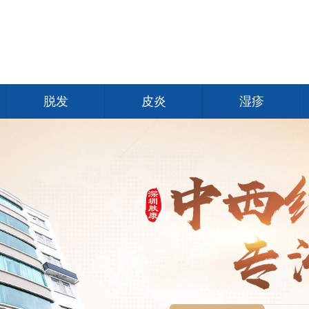
脱发
皮炎
湿疹