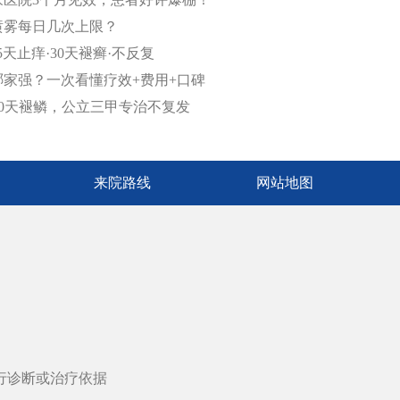
喷雾每日几次上限？
天止痒·30天褪癣·不反复
家强？一次看懂疗效+费用+口碑
30天褪鳞，公立三甲专治不复发
来院路线
网站地图
行诊断或治疗依据