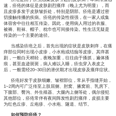
速，疥疮的体征是皮肤剧烈瘙痒（晚上尤为明显），而
且皮疹多发于皮肤皱折处，特别是阴部。疥疮是通过密
切接触传播的疾病。疥疮的传染性很强，在一家人或集
体宿舍中往往相互传染。因此，使用病人用过的衣服、
被褥、鞋袜、帽子、枕巾也可间接传染。性生活无疑是
传染的一个主要的途径。
当感染疥疮之后，首先出现的症状是皮肤刺痒，在瘙
痒部位同时出现小皮疹，小水疱或结痂等皮疹。其痒甚
剧，一般白天稍轻，夜晚加重，往往由于搔抓，遍体搔
痕，甚至血迹斑斑，病人难以入睡，疥虫穿入表皮之
后，一般需经20~30日的潜伏期才出现皮疹及瘙痒症状。
疥疮好发于皮肤细嫩、皱褶部位，常从手指缝开始，
1~2周内可广泛传至上肢屈侧、肘窝、腋窝前、乳房下、
下腹部、臀沟、外生殖器、大腿内上侧等处，偶尔侵犯
其他部位，疥疮常伴有夜间阵发性剧烈瘙痒，皮损主要
为红色丘疹、丘疱疹、小水疱、隧道、结节。
如何预防疥疮？